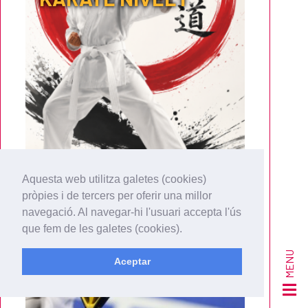
Activa
Aquesta web utilitza galetes (cookies)
pròpies i de tercers per oferir una millor
navegació. Al navegar-hi l'usuari accepta l'ús
MONITOR NACIONAL
que fem de les galetes (cookies).
PÁDEL NIVEL I
MENU
Aceptar