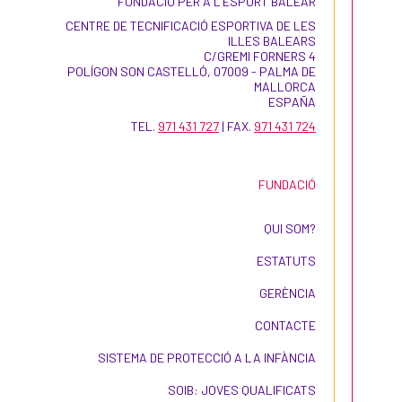
FUNDACIÓ PER A L'ESPORT BALEAR
CENTRE DE TECNIFICACIÓ ESPORTIVA DE LES
ILLES BALEARS
C/GREMI FORNERS 4
POLÍGON SON CASTELLÓ, 07009 - PALMA DE
MALLORCA
ESPAÑA
Setmana de l’Esport Adaptat 2020
TEL.
971 431 727
| FAX.
971 431 724
#SEA2020
FUNDACIÓ
Adhereix-hi el teu centre escolar i dona a
conèixer l’esport adaptat.
QUI SOM?
ESTATUTS
Vídeo de presentació setmana de
l'Esport Adaptat 2020
GERÈNCIA
CONTACTE
1. En què consisteix la Setmana de
l’Esport Adaptat?
SISTEMA DE PROTECCIÓ A LA INFÀNCIA
SOIB: JOVES QUALIFICATS
El 3 de desembre és el Dia Internacional