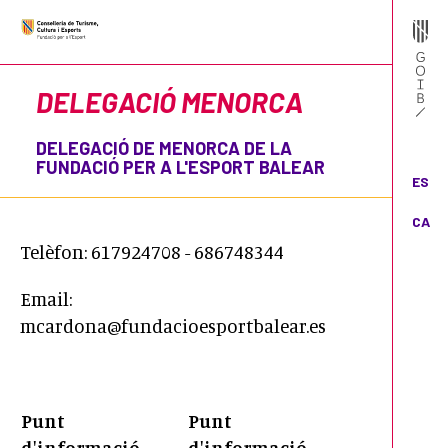
DELEGACIÓ MENORCA
DELEGACIÓ DE MENORCA DE LA
FUNDACIÓ PER A L'ESPORT BALEAR
ES
CA
Telèfon:
617924708
- 686748344
Email:
mcardona@fundacioesportbalear.es
Punt
Punt
d'informació -
d'informació -