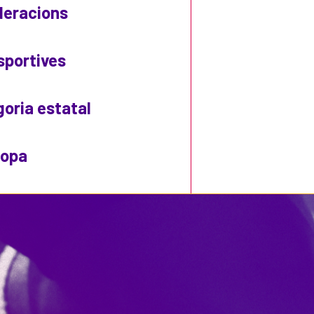
ederacions
sportives
goria estatal
uropa