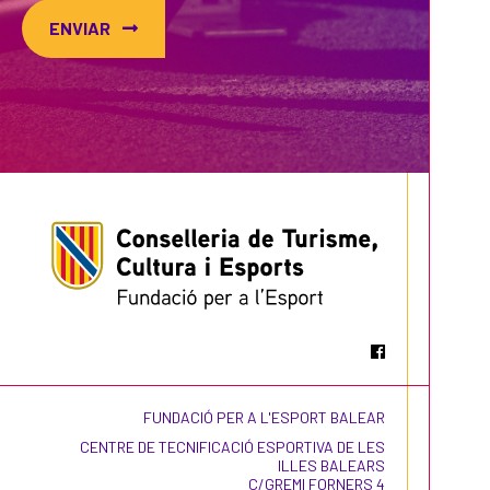
- 3 unitats didàctiques realitzades per
l’associació Ben Amics per a que després
ENVIAR
de la visualització del curtmetratge, el
professorat pugui treballar amb
l’alumnat.
El divendres 19 de febrer, crearem una
campanya de sensibilització on
mitjançant les xarxes socials i utilitzant
l’etiqueta
#
DefensemDretsLGTBIesport,
anirem
publicant les imatges que ens envieu o
compartint el contingut que el vostre
centre comparteixi a les xarxes.
FUNDACIÓ PER A L'ESPORT BALEAR
CENTRE DE TECNIFICACIÓ ESPORTIVA DE LES
ILLES BALEARS
Com puc adherir el meu centre?
C/GREMI FORNERS 4