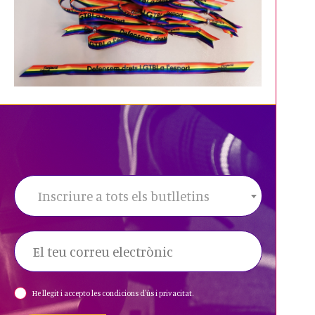
diversitat LGTBI en els terrenys de joc.
Els centres educatius,
federacions o
clubs
esportius interessats en participar de
l’activitat, rebran diferent material per
poder treballar dins les aules.
Aquest material consta de:
- Un curtmetratge titulat “Fuera de Juego”.
Aquest curt ha estat realitzat per Miquel
Inscriure a tots els butlletins
Pons, un jove mallorquí que amb aquesta
iniciativa pretén crear consciència sobre
l'LGTBI-fòbia en el món de l'esport i
concretament l'homofòbia en l'àmbit del
futbol.
He llegit i accepto les condicions d'ús i privacitat.