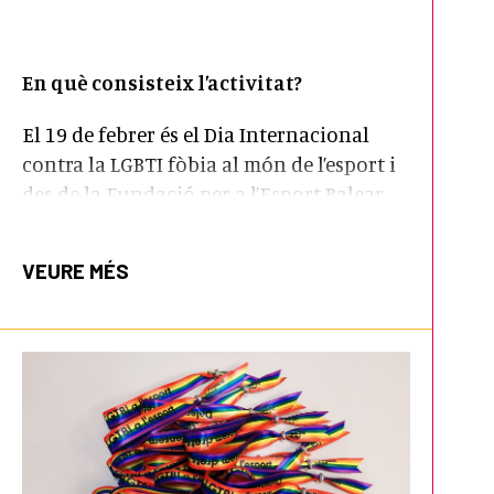
En què consisteix l’activitat?
El 19 de febrer és el Dia Internacional
contra la LGBTI fòbia al món de l’esport i
des de la Fundació per a l’Esport Balear,
impulsem una iniciativa de
sensibilització a tots els centres escolars
VEURE MÉS
de les Illes Balears.
La visibilitat és una de les claus per
combatre l’homofòbia en l’esport i la
finalitat d’aquesta iniciativa és unir a
l’alumnat, aficions, equips i esportistes
contra l’homofòbia en l’esport i donar un
missatge de suport i respecte a la