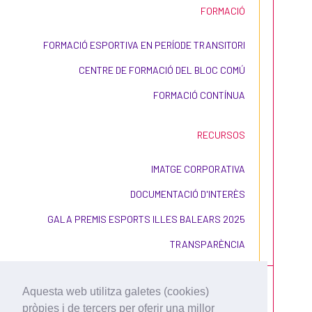
amb l’etiqueta
FORMACIÓ
#DefensemDretsLGBTIesport.
FORMACIÓ ESPORTIVA EN PERÍODE TRANSITORI
La Fundació per a l’Esport Balear recollirà
CENTRE DE FORMACIÓ DEL BLOC COMÚ
totes les iniciatives dels centres escolars
adherits i farà de plataforma de difusió
FORMACIÓ CONTÍNUA
de les diferents activitats que s’hi facin.
RECURSOS
IMATGE CORPORATIVA
Contacte
DOCUMENTACIÓ D'INTERÈS
No dubteu a contactar amb nosaltres si
GALA PREMIS ESPORTS ILLES BALEARS 2025
us sorgeix qualsevol consulta al correu
TRANSPARÈNCIA
electrònic
egomez@fundacioesportbalear.es
o al
telèfon 971 71 08 11.
Aquesta web utilitza galetes (cookies)
pròpies i de tercers per oferir una millor