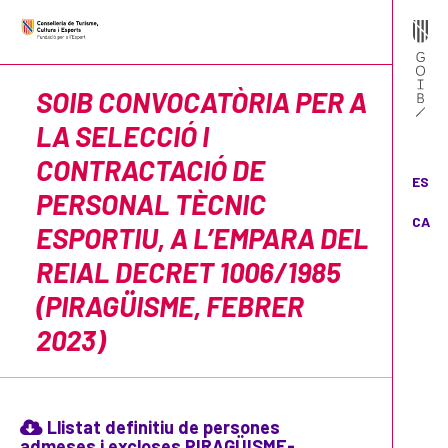
SOIB CONVOCATÒRIA PER A
LA SELECCIÓ I
CONTRACTACIÓ DE
ES
PERSONAL TÈCNIC
CA
ESPORTIU, A L’EMPARA DEL
REIAL DECRET 1006/1985
(PIRAGÜISME, FEBRER
2023)
Llistat definitiu de persones
admeses i excloses PIRAGÜISME-