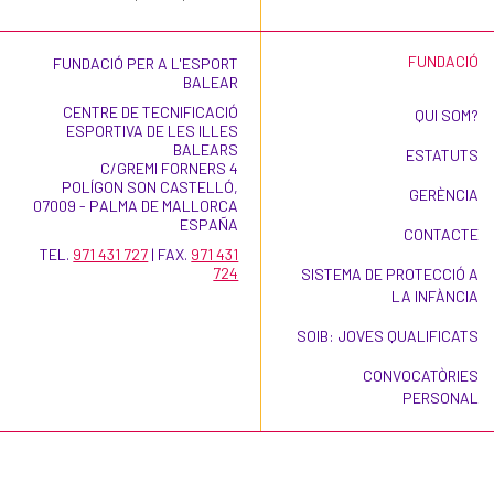
FUNDACIÓ
FUNDACIÓ PER A L'ESPORT
BALEAR
CENTRE DE TECNIFICACIÓ
QUI SOM?
ESPORTIVA DE LES ILLES
BALEARS
ESTATUTS
C/GREMI FORNERS 4
POLÍGON SON CASTELLÓ,
GERÈNCIA
07009 - PALMA DE MALLORCA
ESPAÑA
CONTACTE
TEL.
971 431 727
| FAX.
971 431
724
SISTEMA DE PROTECCIÓ A
LA INFÀNCIA
SOIB: JOVES QUALIFICATS
CONVOCATÒRIES
PERSONAL